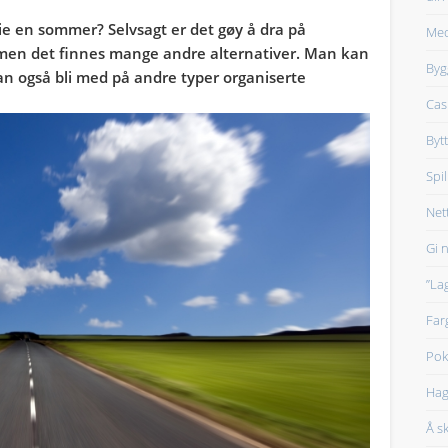
rie en sommer? Selvsagt er det gøy å dra på
Med
, men det finnes mange andre alternativer. Man kan
Byg
an også bli med på andre typer organiserte
Cas
Byt
Spi
Net
Gi n
”La
Far
Pok
Hag
Å s