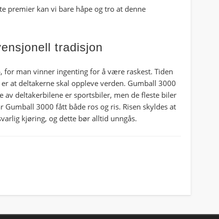
e premier kan vi bare håpe og tro at denne
nsjonell tradisjon
øp, for man vinner ingenting for å være raskest. Tiden
 er at deltakerne skal oppleve verden. Gumball 3000
 av deltakerbilene er sportsbiler, men de fleste biler
ar Gumball 3000 fått både ros og ris. Risen skyldes at
arlig kjøring, og dette bør alltid unngås.