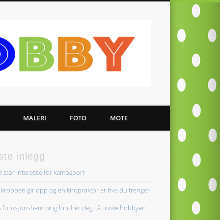
Kreativ
Hobby
MALERI
FOTO
MOTE
ste inlegg
 stor interesse for kampsport
 kroppen gir opp og en kiropraktor er hva du trenger
s funksjonshemming hindrer deg i å utøve hobbyen