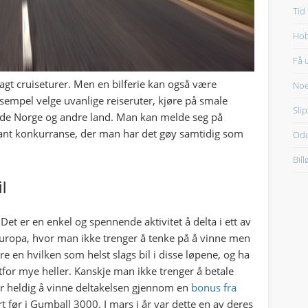
Tid
Hob
Få 
vsagt cruiseturer. Men en bilferie kan også være
Noe
empel velge uvanlige reiseruter, kjøre på smale
Sli
både Norge og andre land. Man kan melde seg på
ssant konkurranse, der man har det gøy samtidig som
Odd
Bil
l
Det er en enkel og spennende aktivitet å delta i ett av
Europa, hvor man ikke trenger å tenke på å vinne men
e en hvilken som helst slags bil i disse løpene, og ha
ltfor mye heller. Kanskje man ikke trenger å betale
er heldig å vinne deltakelsen gjennom en
bonus fra
rt før i Gumball 3000. I mars i år var dette en av deres