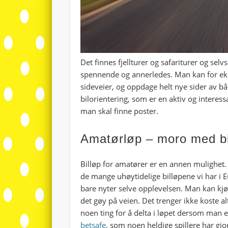
Det finnes fjellturer og safariturer og sel
spennende og annerledes. Man kan for eks
sideveier, og oppdage helt nye sider av 
bilorientering, som er en aktiv og intere
man skal finne poster.
Amatørløp – moro med bi
Billøp for amatører er en annen mulighet. 
de mange uhøytidelige billøpene vi har i 
bare nyter selve opplevelsen. Man kan kjør
det gøy på veien. Det trenger ikke koste a
noen ting for å delta i løpet dersom man 
betsafe
, som noen heldige spillere har gjo