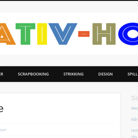
ER
SCRAPBOOKING
STRIKKING
DESIGN
SPILL
Si
e
Med
Når
byer
Hvi
din