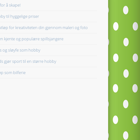
 for å skape!
by til hyggelige priser
utløp for kreativiteten din gjennom maleri og foto
n kjente og populære spillsjangere
ps og sløyfe som hobby
s gjør sport til en større hobby
løp som bilferie