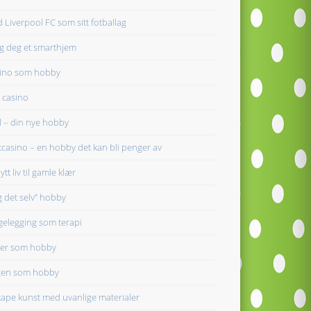
 Liverpool FC som sitt fotballag
g deg et smarthjem
ino som hobby
t casino
ll – din nye hobby
tcasino – en hobby det kan bli penger av
ytt liv til gamle klær
g det selv” hobby
gelegging som terapi
er som hobby
en som hobby
kape kunst med uvanlige materialer