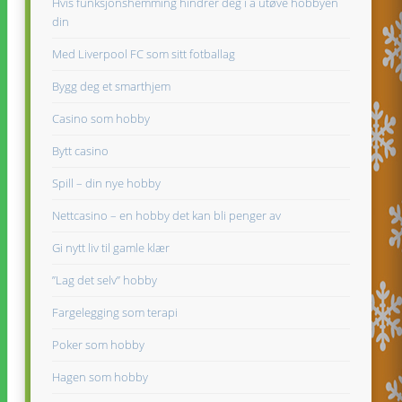
Hvis funksjonshemming hindrer deg i å utøve hobbyen
din
Med Liverpool FC som sitt fotballag
Bygg deg et smarthjem
Casino som hobby
Bytt casino
Spill – din nye hobby
Nettcasino – en hobby det kan bli penger av
Gi nytt liv til gamle klær
”Lag det selv” hobby
Fargelegging som terapi
Poker som hobby
Hagen som hobby